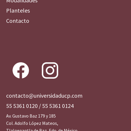
Modalidades
Planteles
Contacto
contacto@universidaducp.com
55 5361 0120
/
55 5361 0124
Av. Gustavo Baz 179 y 185
Col. Adolfo López Mateos,
Tlalnepantla de Baz, Edo. de México