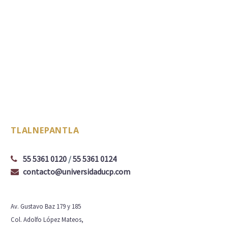
TLALNEPANTLA
55 5361 0120
/
55 5361 0124
contacto@universidaducp.com
Av. Gustavo Baz 179 y 185
Col. Adolfo López Mateos,