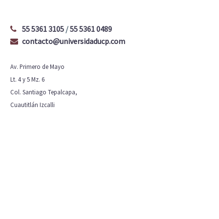
55 5361 3105
/
55 5361 0489
contacto@universidaducp.com
Av. Primero de Mayo
Lt. 4 y 5 Mz. 6
Col. Santiago Tepalcapa,
Cuautitlán Izcalli